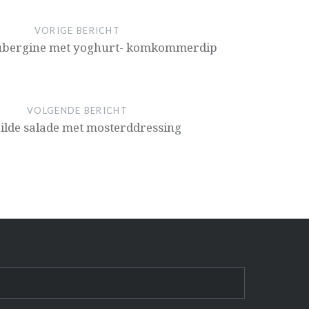
VORIGE BERICHT
aubergine met yoghurt- komkommerdip
VOLGENDE BERICHT
ilde salade met mosterddressing