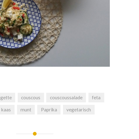
rgette
couscous
couscoussalade
feta
kaas
munt
Paprika
vegetarisch