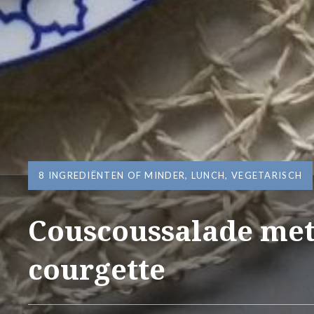
8 INGREDIËNTEN OF MINDER
,
LUNCH
,
VEGETARISCH
Couscoussalade met
courgette