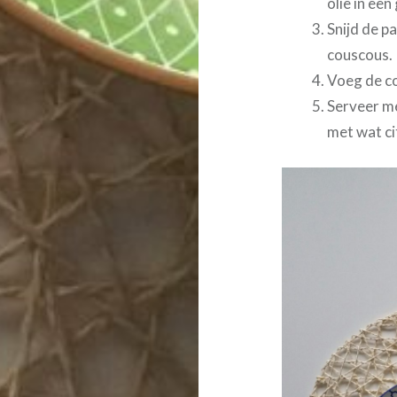
olie in een 
Snijd de p
couscous.
Voeg de co
Serveer me
met wat ci