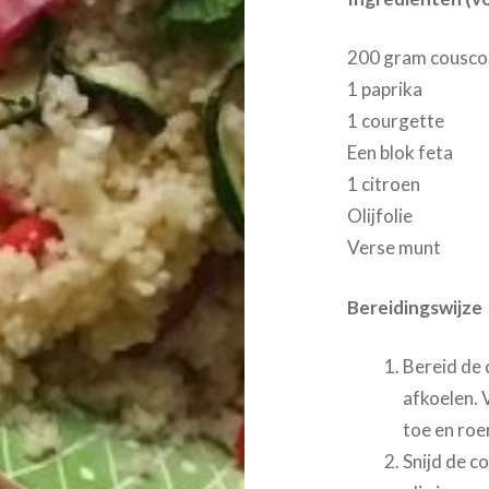
200 gram cousco
1 paprika
1 courgette
Een blok feta
1 citroen
Olijfolie
Verse munt
Bereidingswijze
Bereid de 
afkoelen. 
toe en roe
Snijd de co