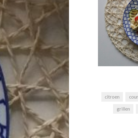
citroen
cou
grillen