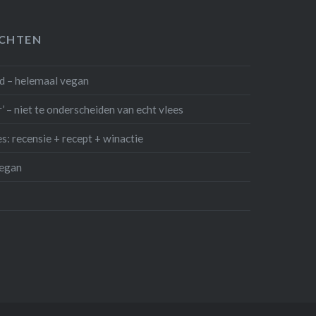
ICHTEN
jd – helemaal vegan
 – niet te onderscheiden van echt vlees
: recensie + recept + winactie
egan