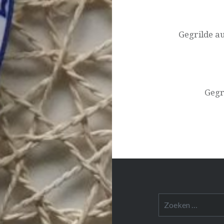
Bericht
navigatie
Gegrilde 
Gegr
Zoeken
naar: