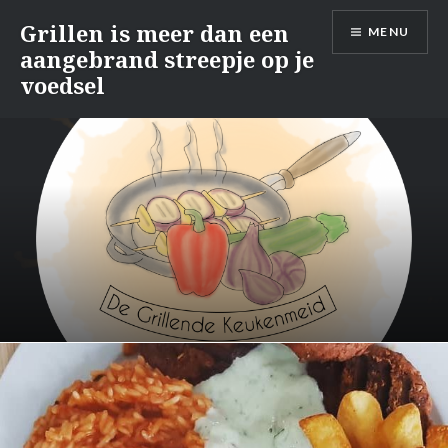
Naar
Grillen is meer dan een
MENU
de
aangebrand streepje op je
inhoud
voedsel
springen