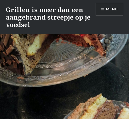
Naar
Grillen is meer dan een
MENU
de
aangebrand streepje op je
inhoud
voedsel
springen