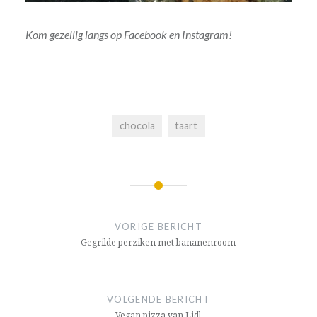
Kom gezellig langs op
Facebook
en
Instagram
!
chocola
taart
Bericht
navigatie
VORIGE BERICHT
Gegrilde perziken met bananenroom
VOLGENDE BERICHT
Vegan pizza van Lidl