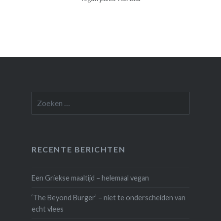
Zoeken
naar:
RECENTE BERICHTEN
Een Griekse maaltijd – helemaal vegan
‘The Beyond Burger’ – niet te onderscheiden van
echt vlees