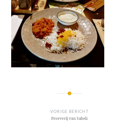
Bericht
navigatie
VORIGE BERICHT
Proeverij van Saheli