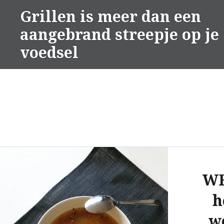
Naar
Grillen is meer dan een
de
aangebrand streepje op je
inhoud
springen
voedsel
WF
h
w