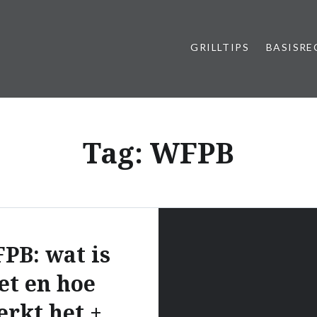
GRILLTIPS
BASISRE
Tag:
WFPB
PB: wat is
et en hoe
erkt het +