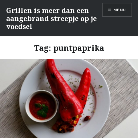
Naar
Grillen is meer dan een
MENU
de
aangebrand streepje op je
inhoud
voedsel
springen
Tag:
puntpaprika