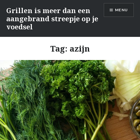
Naar
Grillen is meer dan een
MENU
de
aangebrand streepje op je
inhoud
voedsel
springen
Tag:
azijn